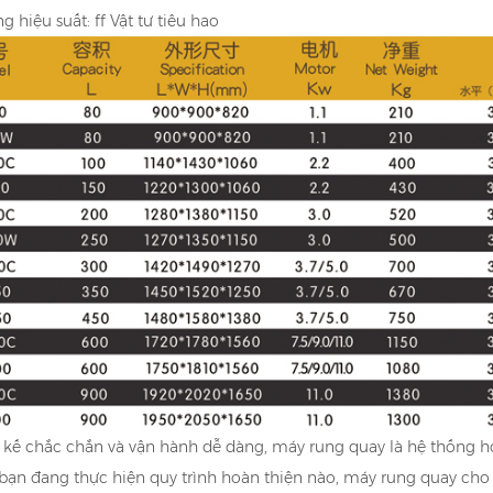
 hiệu suất: ff Vật tư tiêu hao
t kế chắc chắn và vận hành dễ dàng, máy rung quay là hệ thống ho
bạn đang thực hiện quy trình hoàn thiện nào, máy rung quay cho 