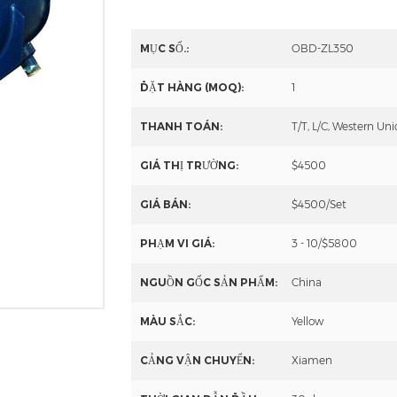
"Máy đánh bóng hoàn thiện rung""Máy đánh bóng máy đánh bóng""Má
MỤC SỐ.:
OBD-ZL350
ĐẶT HÀNG (MOQ):
1
THANH TOÁN:
T/T, L/C, Western Un
GIÁ THỊ TRƯỜNG:
$4500
GIÁ BÁN:
$4500/Set
PHẠM VI GIÁ:
3 - 10/$5800
NGUỒN GỐC SẢN PHẨM:
China
MÀU SẮC:
Yellow
CẢNG VẬN CHUYỂN:
Xiamen