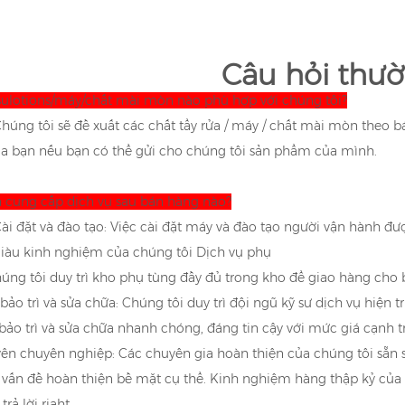
Câu hỏi thư
 sulotions/máy/chất mài mòn nào phù hợp với chúng tôi?
: Chúng tôi sẽ đề xuất các chất tẩy rửa / máy / chất mài mòn the
a bạn nếu bạn có thể gửi cho chúng tôi sản phẩm của mình.
n cung cấp dịch vụ sau bán hàng nào?
 Cài đặt và đào tạo: Việc cài đặt máy và đào tạo người vận hành đư
giàu kinh nghiệm của chúng tôi Dịch vụ phụ
úng tôi duy trì kho phụ tùng đầy đủ trong kho để giao hàng cho b
bảo trì và sửa chữa: Chúng tôi duy trì đội ngũ kỹ sư dịch vụ hiệ
bảo trì và sửa chữa nhanh chóng, đáng tin cậy với mức giá cạnh tr
yên chuyên nghiệp: Các chuyên gia hoàn thiện của chúng tôi sẵn s
 vấn đề hoàn thiện bề mặt cụ thể. Kinh nghiệm hàng thập kỷ của
trả lời riaht