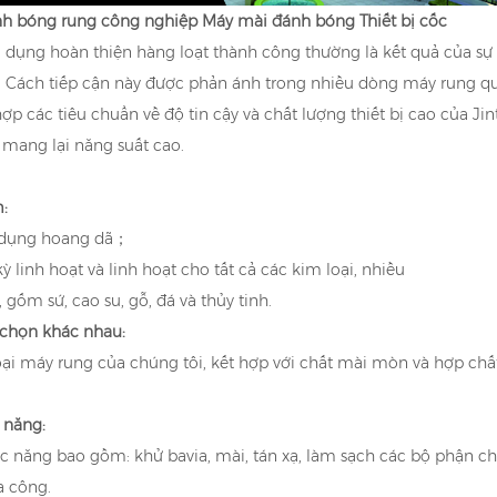
h bóng rung công nghiệp Máy mài đánh bóng Thiết bị cốc
dụng hoàn thiện hàng loạt thành công thường là kết quả của sự kế
. Cách tiếp cận này được phản ánh trong nhiều dòng máy rung quay
ợp các tiêu chuẩn về độ tin cậy và chất lượng thiết bị cao của Jin
 mang lại năng suất cao.
:
dụng hoang dã；
ỳ linh hoạt và linh hoạt cho tất cả các kim loại, nhiều
 gốm sứ, cao su, gỗ, đá và thủy tinh.
 chọn khác nhau:
oại máy rung của chúng tôi, kết hợp với chất mài mòn và hợp ch
 năng:
c năng bao gồm: khử bavia, mài, tán xạ, làm sạch các bộ phận ch
a công.