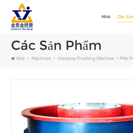
Nhà
Các Sả
Các Sản Phẩm
Máy H
Nhà
Machines
Vibratory Finishing Machine