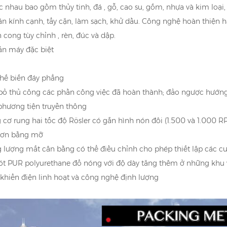
ác nhau bao gồm thủy tinh, đá , gỗ, cao su, gốm, nhựa và kim loạ
án kính cạnh, tẩy cặn, làm sạch, khử dầu. Công nghệ hoàn thiện h
 cong tùy chỉnh , rèn, đúc và dập.
ản máy đặc biệt
chế biến đáy phẳng
bỏ thủ công các phần công việc đã hoàn thành; đảo ngược hướng 
 phương tiện truyền thông
cơ rung hai tốc độ Rösler có gắn hình nón đôi (1.500 và 1.000 RP
trơn bằng mỡ
g lượng mất cân bằng có thể điều chỉnh cho phép thiết lập các 
lót PUR polyurethane đổ nóng với độ dày tăng thêm ở những kh
khiển điện linh hoạt và công nghệ định lượng