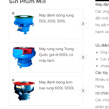
Sản Phẩm Mới
Máy đán
Các ứng 
Máy đánh bóng rung
đổi mới
150L 200L 300L
Họ kết h
hành và
Ưu điểm
Máy rung rung Trung
Ứng 
Quốc giá rẻ 600L có
Cực k
máy tách
nhựa,
Các tùy
Nhiều l
Máy đánh bóng kim
hàng.
loại rung 600L 1200L
có chức
Các chứ
phận gi