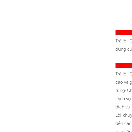
Q: Loại
Trả lời
dụng củ
Hỏi: Bạ
Trả lời:
cao và 
tùng: Ch
Dịch vụ 
dịch vụ 
Lời khu
đến các
bạn câu 