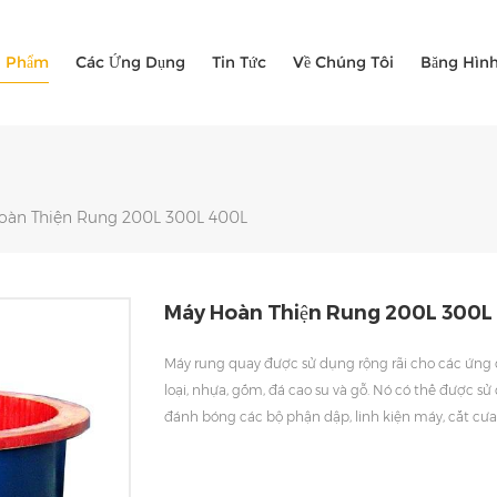
n Phẩm
Các Ứng Dụng
Tin Tức
Về Chúng Tôi
Băng Hìn
oàn Thiện Rung 200L 300L 400L
Máy Hoàn Thiện Rung 200L 300L
Máy rung quay được sử dụng rộng rãi cho các ứng 
loại, nhựa, gốm, đá cao su và gỗ. Nó có thể được sử
đánh bóng các bộ phận dập, linh kiện máy, cắt cưa,
mài" Máy mài
bavia""Máy đánh bóng rung cho kim loại"
"Bánh xe máy đánh
bóng rung" "Máy đánh bóng bánh xe Rung""Máy