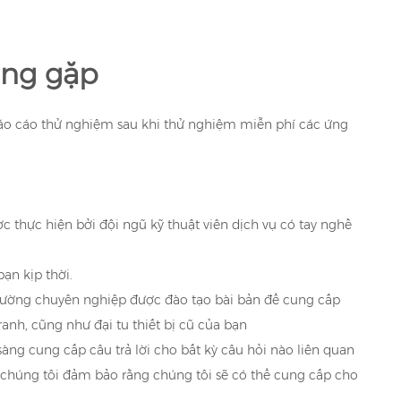
ờng gặp
o báo cáo thử nghiệm sau khi thử nghiệm miễn phí các ứng
ợc thực hiện bởi đội ngũ kỹ thuật viên dịch vụ có tay nghề
ạn kịp thời.
n trường chuyên nghiệp được đào tạo bài bản để cung cấp
anh, cũng như đại tu thiết bị cũ của bạn
àng cung cấp câu trả lời cho bất kỳ câu hỏi nào liên quan
 chúng tôi đảm bảo rằng chúng tôi sẽ có thể cung cấp cho