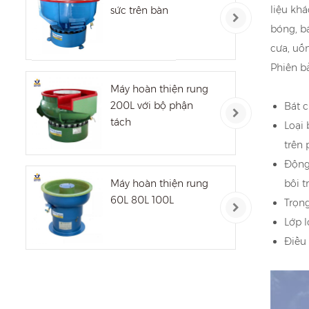
liệu kh
sức trên bàn
bóng, b
cưa, uốn
Phiên b
Máy hoàn thiện rung
200L với bộ phận
Bát 
tách
Loại 
trên
Động 
Máy hoàn thiện rung
bôi 
60L 80L 100L
Trọn
Lớp 
Điều 