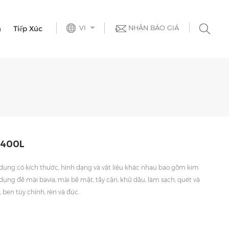
VI
NHẬN BÁO GIÁ
h
Tiếp Xúc
 400L
dụng có kích thước, hình dạng và vật liệu khác nhau bao gồm kim
 dụng để mài bavia, mài bề mặt, tẩy cặn, khử dầu, làm sạch, quét và
 ben tùy chỉnh, rèn và đúc.
"Máy đánh bóng bánh xe rung" "Máy đánh
bóng thùng
 đánh bóng đánh bóng tự động"