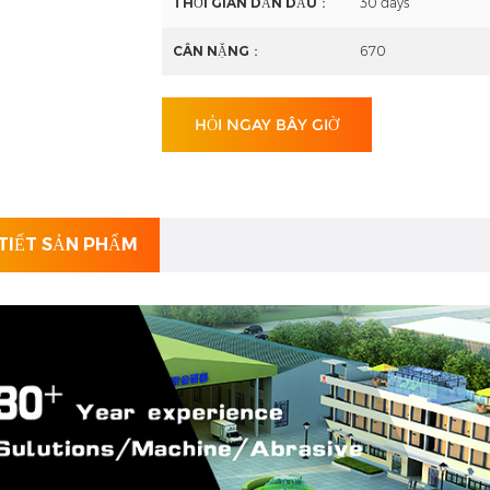
THỜI GIAN DẪN ĐẦU：
30 days
CÂN NẶNG：
670
HỎI NGAY BÂY GIỜ
 TIẾT SẢN PHẨM