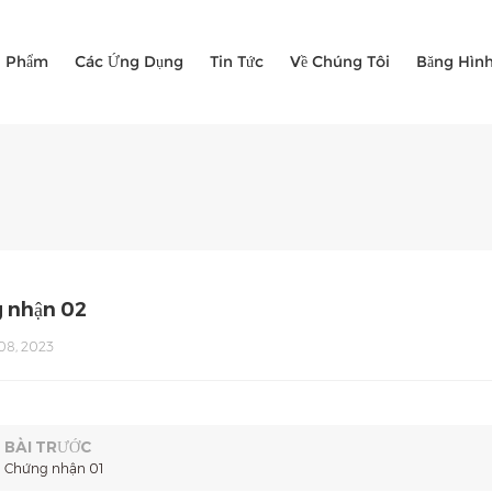
n Phẩm
Các Ứng Dụng
Tin Tức
Về Chúng Tôi
Băng Hìn
 nhận 02
8, 2023
BÀI TRƯỚC
Chứng nhận 01