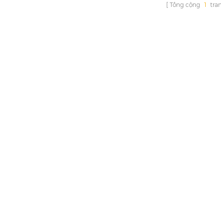
Tổng cộng
1
tra