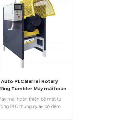
Auto PLC Barrel Rotary
ffing Tumbler Máy mài hoàn
thiện bề mặt
áy mài hoàn thiện bề mặt tự
động PLC thùng quay bộ đệm
umbler sửa lỗi, đánh bóng cho
hiệu suất bề mặt thô và mịn.