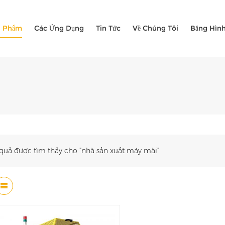
n Phẩm
Các Ứng Dụng
Tin Tức
Về Chúng Tôi
Băng Hìn
 quả được tìm thấy cho "nhà sản xuất máy mài"