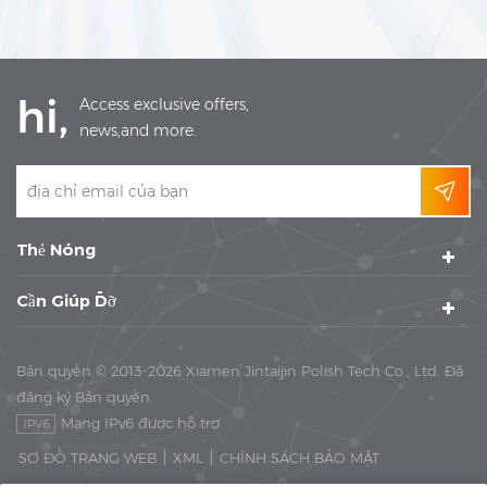
hi,
Access exclusive offers,
news,and more.
Thẻ Nóng
Cần Giúp Đỡ
Bản quyền © 2013-2026 Xiamen Jintaijin Polish Tech Co., Ltd. Đã
đăng ký Bản quyền.
Mạng IPv6 được hỗ trợ
|
|
SƠ ĐỒ TRANG WEB
XML
CHÍNH SÁCH BẢO MẬT