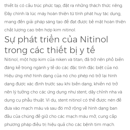
thiết bị có cấu trúc phức tạp, đặt ra những thách thức riêng.
Đây chính là lúc máy hoàn thiện từ tính phát huy tác dụng,
mang đến giải pháp sáng tạo để đạt được bề mặt hoàn thiện
chất lượng cao trên hợp kim nitinol.
Sự phát triển của Nitinol
trong các thiết bị y tế
Nitinol, một hợp kim của niken và titan, đã trở nên phổ biến
đáng kể trong ngành y tế do các đặc tính đặc biệt của nó.
Hiệu ứng nhớ hình dạng của nó cho phép nó trở lại hình
dạng được xác định trước sau khi biến dạng, khiến nó trở
nên lý tưởng cho các ứng dụng như stent, dây chỉnh nha và
dụng cụ phẫu thuật. Ví dụ, stent nitinol có thể được nén để
đưa vào mạch máu và sau đó mở rộng về hình dạng ban
đầu của chúng để giữ cho các mạch máu mở, cung cấp
phương pháp điều trị hiệu quả cho các bệnh tim mạch.