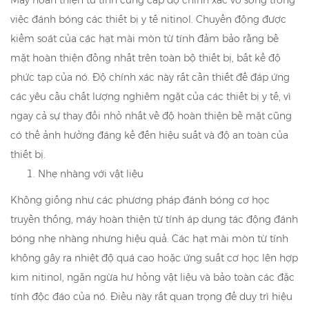
Máy hoàn thiện từ tính cung cấp độ chính xác vô song trong
việc đánh bóng các thiết bị y tế nitinol. Chuyển động được
kiểm soát của các hạt mài mòn từ tính đảm bảo rằng bề
mặt hoàn thiện đồng nhất trên toàn bộ thiết bị, bất kể độ
phức tạp của nó. Độ chính xác này rất cần thiết để đáp ứng
các yêu cầu chất lượng nghiêm ngặt của các thiết bị y tế, vì
ngay cả sự thay đổi nhỏ nhất về độ hoàn thiện bề mặt cũng
có thể ảnh hưởng đáng kể đến hiệu suất và độ an toàn của
thiết bị.
Nhẹ nhàng với vật liệu
Không giống như các phương pháp đánh bóng cơ học
truyền thống, máy hoàn thiện từ tính áp dụng tác động đánh
bóng nhẹ nhàng nhưng hiệu quả. Các hạt mài mòn từ tính
không gây ra nhiệt độ quá cao hoặc ứng suất cơ học lên hợp
kim nitinol, ngăn ngừa hư hỏng vật liệu và bảo toàn các đặc
tính độc đáo của nó. Điều này rất quan trọng để duy trì hiệu