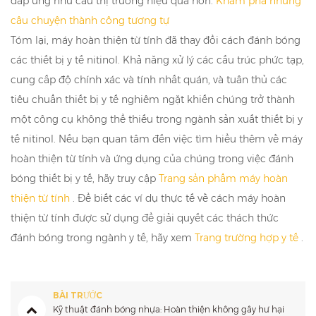
đáp ứng nhu cầu thị trường hiệu quả hơn.
Khám phá những
câu chuyện thành công tương tự
Tóm lại, máy hoàn thiện từ tính đã thay đổi cách đánh bóng
các thiết bị y tế nitinol. Khả năng xử lý các cấu trúc phức tạp,
cung cấp độ chính xác và tính nhất quán, và tuân thủ các
tiêu chuẩn thiết bị y tế nghiêm ngặt khiến chúng trở thành
một công cụ không thể thiếu trong ngành sản xuất thiết bị y
tế nitinol. Nếu bạn quan tâm đến việc tìm hiểu thêm về máy
hoàn thiện từ tính và ứng dụng của chúng trong việc đánh
bóng thiết bị y tế, hãy truy cập
Trang sản phẩm máy hoàn
thiện từ tính
. Để biết các ví dụ thực tế về cách máy hoàn
thiện từ tính được sử dụng để giải quyết các thách thức
đánh bóng trong ngành y tế, hãy xem
Trang trường hợp y tế
.
BÀI TRƯỚC
Kỹ thuật đánh bóng nhựa: Hoàn thiện không gây hư hại