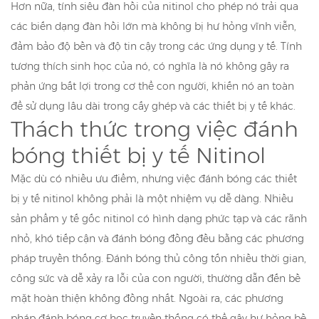
Hơn nữa, tính siêu đàn hồi của nitinol cho phép nó trải qua
các biến dạng đàn hồi lớn mà không bị hư hỏng vĩnh viễn,
đảm bảo độ bền và độ tin cậy trong các ứng dụng y tế. Tính
tương thích sinh học của nó, có nghĩa là nó không gây ra
phản ứng bất lợi trong cơ thể con người, khiến nó an toàn
để sử dụng lâu dài trong cấy ghép và các thiết bị y tế khác.
Thách thức trong việc đánh
bóng thiết bị y tế Nitinol
Mặc dù có nhiều ưu điểm, nhưng việc đánh bóng các thiết
bị y tế nitinol không phải là một nhiệm vụ dễ dàng. Nhiều
sản phẩm y tế gốc nitinol có hình dạng phức tạp và các rãnh
nhỏ, khó tiếp cận và đánh bóng đồng đều bằng các phương
pháp truyền thống. Đánh bóng thủ công tốn nhiều thời gian,
công sức và dễ xảy ra lỗi của con người, thường dẫn đến bề
mặt hoàn thiện không đồng nhất. Ngoài ra, các phương
pháp đánh bóng cơ học truyền thống có thể gây hư hỏng bề