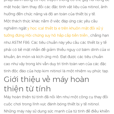
mặt hoặc làm thay đổi các đặc tính vật liệu của nitinol, ảnh
hưởng đến chức năng và độ an toàn của thiết bị y tế.
Một thách thức khác nằm ở việc đáp ứng các yêu cầu
nghiêm ngặt
y học
ical
thiết bị
e trên
khuôn mặt
đối xử
ý
tưởng
đứng
Hội chứng suy hô hấp cấp tiến triển
, chẳng hạn
như ASTM F86. Các tiêu chuẩn này yêu cầu các thiết bị y tế
phải có bề mặt nhẵn để giảm thiểu nguy cơ bám dính của vi
khuẩn, ăn mòn và kích ứng mô. Đạt được các tiêu chuẩn
cao như vậy trong khi vẫn duy trì tính toàn vẹn của các đặc
tính độc đáo của hợp kim nitinol là một nhiệm vụ phức tạp.
Giới thiệu về máy hoàn
thiện từ tính
Máy hoàn thiện từ tính đã nổi lên như một công cụ thay đổi
cuộc chơi trong lĩnh vực đánh bóng thiết bị y tế nitinol.
Những máy này sử dụng sức mạnh của từ tính để điều khiển