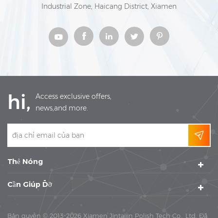
Industrial Zone, Haicang District, Xiamen
hi,
Access exclusive offers,
news,and more.
Thẻ Nóng
Cần Giúp Đỡ
Bản quyền © 2013-2026 Xiamen Jintaijin Polish Tech Co., Ltd. Đã